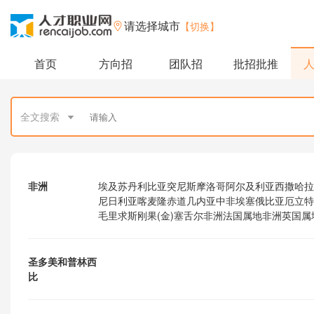
请选择城市
【切换】
首页
方向招
团队招
批招批推
全文搜索
非洲
埃及
苏丹
利比亚
突尼斯
摩洛哥
阿尔及利亚
西撒哈拉
尼日利亚
喀麦隆
赤道几内亚
中非
埃塞俄比亚
厄立特
毛里求斯
刚果(金)
塞舌尔
非洲法国属地
非洲英国属
圣多美和普林西
比